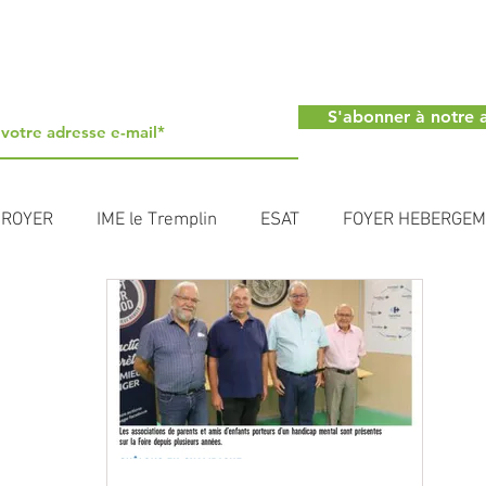
S'abonner à notre a
 ROYER
IME le Tremplin
ESAT
FOYER HEBERGE
URNAY
FAM PHV MEYER
Acpei
INFORMATIONS
SAC
DISPOSITIF HABITAT
SESSAD UEMA
RESIDE