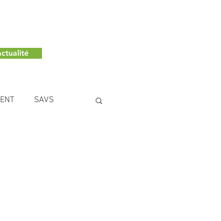
ctualité
MENT
SAVS
NCE LE TILLEUL