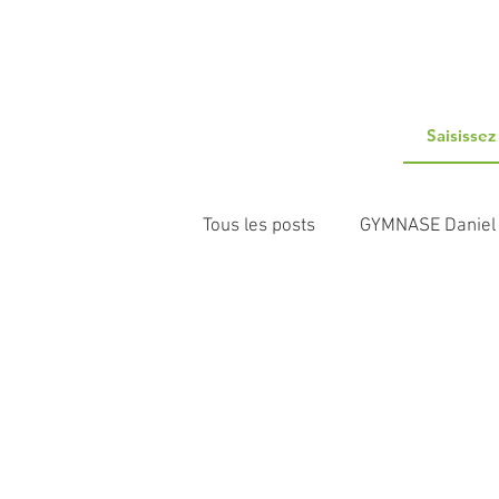
Tous les posts
GYMNASE Daniel
FOYER DEVERNAY
FAM B
ESAT RECONSTRUCTION
A
PLATEFORME PARENTRAIDE