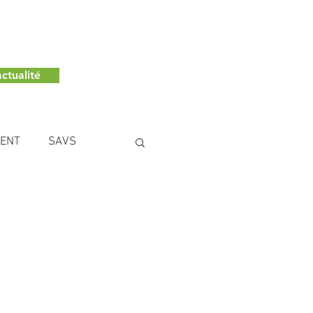
ctualité
MENT
SAVS
NCE LE TILLEUL