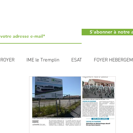
S'abonner à notre a
 ROYER
IME le Tremplin
ESAT
FOYER HEBERGE
URNAY
FAM PHV MEYER
Acpei
INFORMATIONS
SAC
DISPOSITIF HABITAT
SESSAD UEMA
RESIDE