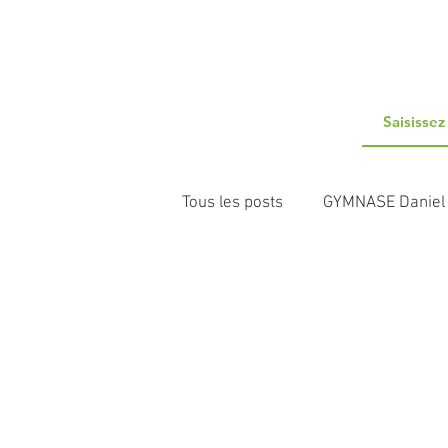
Tous les posts
GYMNASE Daniel
FOYER DEVERNAY
FAM B
ESAT RECONSTRUCTION
A
PLATEFORME PARENTRAIDE