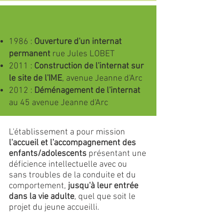
1986 :
Ouverture d'un internat
permanent
rue Jules LOBET
2011 :
Construction de l'internat sur
le site de l'IME
, avenue Jeanne d'Arc
2012 :
Déménagement de l'internat
au 45 avenue Jeanne d'Arc
L'établissement a pour mission
l'accueil et l'accompagnement des
enfants/adolescents
présentant une
déficience intellectuelle avec ou
sans troubles de la conduite et du
comportement,
jusqu'à leur entrée
dans la vie adulte
, quel que soit le
projet du jeune accueilli.