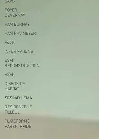
SAVS
FOYER
DEVERNAY
FAM BURNAY
FAM PHV MEYER
Acpei
INFORMATIONS
ESAT
RECONSTRUCTION
ASAC
DISPOSITIF
HABITAT
SESSAD UEMA
RESIDENCE LE
TILLEUL
PLATEFORME
PARENTRAIDE