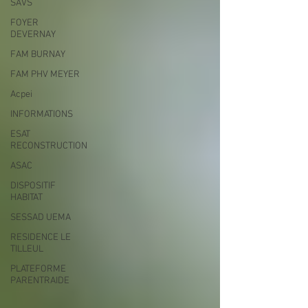
SAVS
FOYER
DEVERNAY
FAM BURNAY
FAM PHV MEYER
Acpei
INFORMATIONS
ESAT
RECONSTRUCTION
ASAC
DISPOSITIF
HABITAT
SESSAD UEMA
RESIDENCE LE
TILLEUL
PLATEFORME
PARENTRAIDE