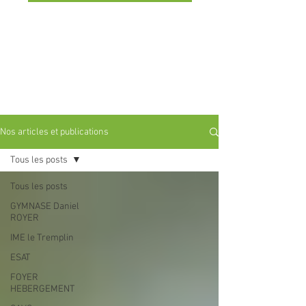
Nos articles et publications
Tous les posts
Tous les posts
GYMNASE Daniel
ROYER
IME le Tremplin
ESAT
FOYER
HEBERGEMENT