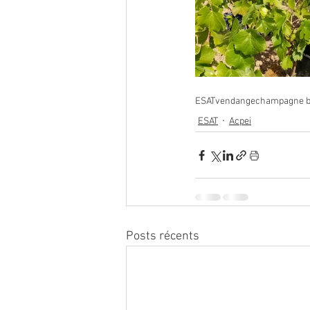
ESAT
vendange
champagne b
ESAT
Acpei
Posts récents