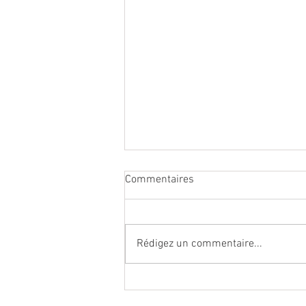
Commentaires
Rédigez un commentaire...
Des travailleurs d'ESAT et des
résidents des foyers Meyer et