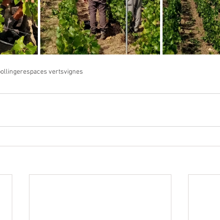
ollinger
espaces verts
vignes