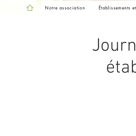
Notre association
Établissements e
Journ
éta