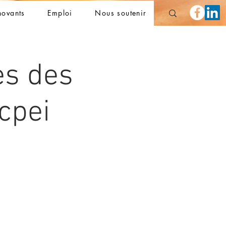
novants
Emploi
Nous soutenir
es des
cpei