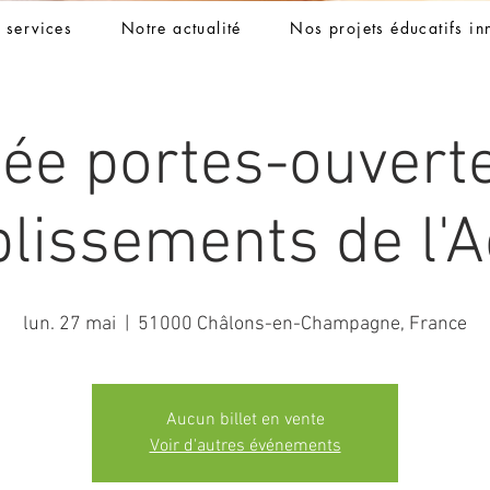
t services
Notre actualité
Nos projets éducatifs in
ée portes-ouvert
blissements de l'A
lun. 27 mai
  |  
51000 Châlons-en-Champagne, France
Aucun billet en vente
Voir d'autres événements