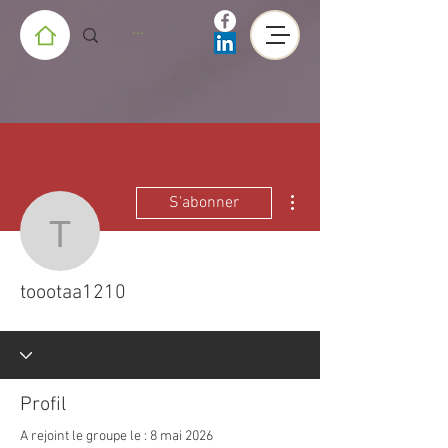
Plus d'actions
S'abonner
toootaa1210
toootaa1210
Profil
A rejoint le groupe le : 8 mai 2026