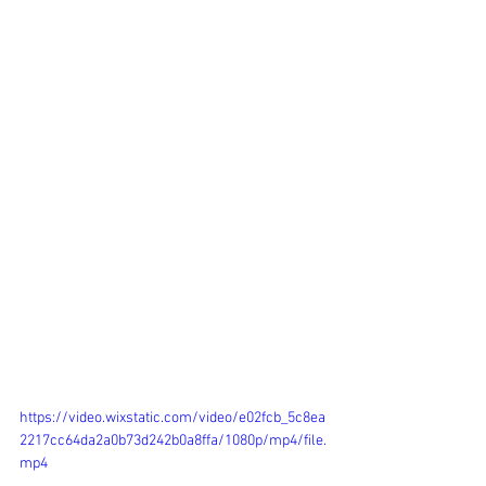
https://video.wixstatic.com/video/e02fcb_5c8ea
2217cc64da2a0b73d242b0a8ffa/1080p/mp4/file.
mp4