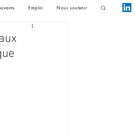
novants
Emploi
Nous soutenir
eaux
que