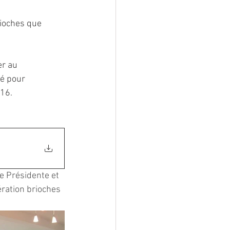
rioches que 
er au 
é pour 
016.
e Présidente et 
ération brioches 