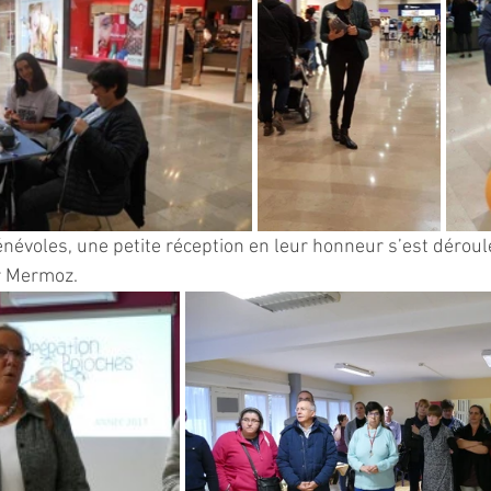
névoles, une petite réception en leur honneur s’est déroul
r Mermoz.