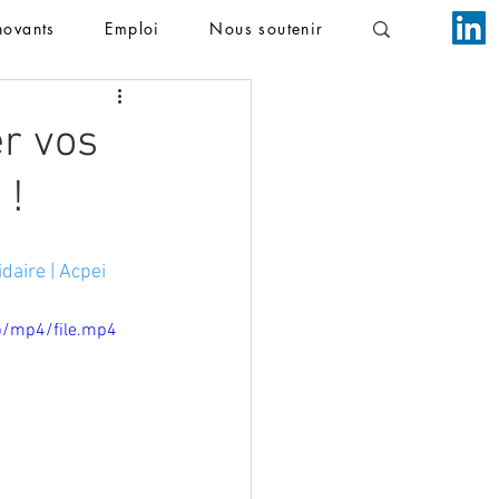
novants
Emploi
Nous soutenir
r vos
 !
daire | Acpei
p/mp4/file.mp4