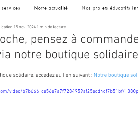
t services
Notre actualité
Nos projets éducatifs in
ication
15 nov. 2024
1 min de lecture
roche, pensez à commande
ia notre boutique solidaire
ique solidaire, accédez au lien suivant : 
Notre boutique soli
ic.com/video/b7b666_ca56e7a7f7284959af25ecd4cf7b51bf/1080