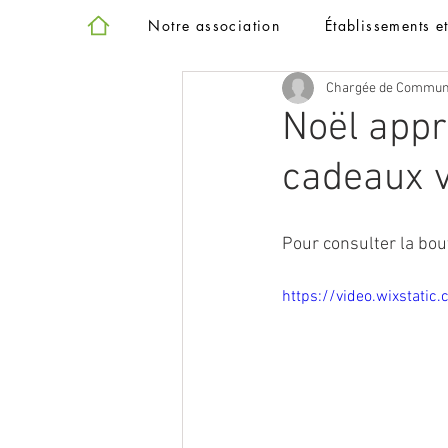
Notre association
Établissements e
Chargée de Commun
Noël app
cadeaux v
Pour consulter la bout
https://video.wixstat