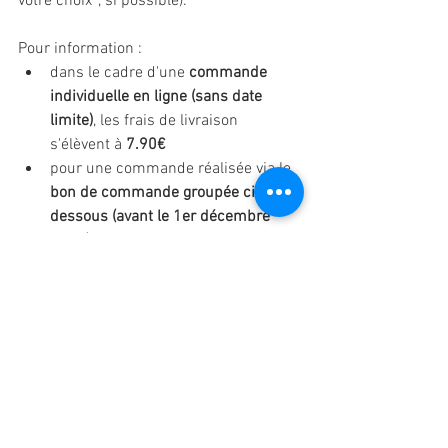
votre choix*, si possible).
Pour information :
dans le cadre d'une 
commande 
individuelle en ligne (sans date 
limite)
, les frais de livraison 
s'élèvent à
 7.90€
pour une commande réalisée via le 
bon de commande groupée ci-
dessous (avant le 1er décembre 
2025)
, les frais de livraison 
s'élèvent à 
2€
.
* La livraison est effectuée à l'adresse de 
votre choix, sous réserve de la 
disponibilité de nos bénévoles ; elle 
n'est pas systématique !