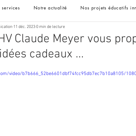
t services
Notre actualité
Nos projets éducatifs in
ication
11 déc. 2023
0 min de lecture
HV Claude Meyer vous pro
idées cadeaux ...
tic.com/video/b7b666_52be6601dbf74fcc95db7ec7b10a8105/108