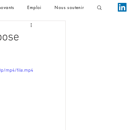
novants
Emploi
Nous soutenir
pose
0p/mp4/file.mp4