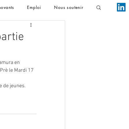
novants
Emploi
Nous soutenir
artie
Namura en 
 Prè le Mardi 17 
e de jeunes.